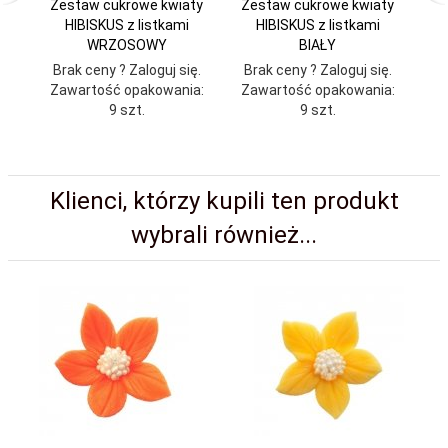
Zestaw cukrowe kwiaty
Zestaw cukrowe kwiaty
Ze
HIBISKUS z listkami
HIBISKUS z listkami
WRZOSOWY
BIAŁY
Brak ceny ? Zaloguj się.
Brak ceny ? Zaloguj się.
Br
Zawartość opakowania:
Zawartość opakowania:
Za
9 szt.
9 szt.
Klienci, którzy kupili ten produkt
wybrali również...