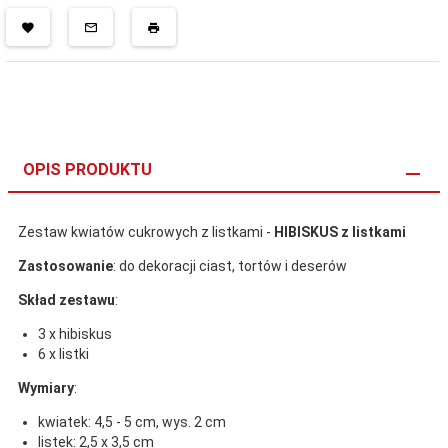
OPIS PRODUKTU
Zestaw kwiatów cukrowych z listkami -
HIBISKUS z listkami
Zastosowanie
: do dekoracji ciast, tortów i deserów
Skład zestawu
:
3 x hibiskus
6 x listki
Wymiary
:
kwiatek: 4,5 - 5 cm, wys. 2 cm
listek: 2,5 x 3,5 cm