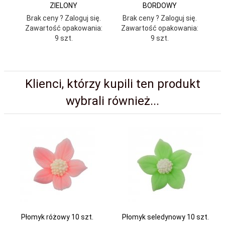
ZIELONY
BORDOWY
Brak ceny ? Zaloguj się.
Brak ceny ? Zaloguj się.
Br
Zawartość opakowania:
Zawartość opakowania:
9 szt.
9 szt.
Klienci, którzy kupili ten produkt
wybrali również...
Płomyk różowy 10 szt.
Płomyk seledynowy 10 szt.