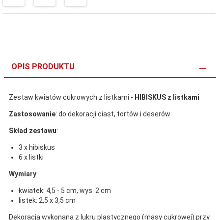
OPIS PRODUKTU
Zestaw kwiatów cukrowych z listkami -
HIBISKUS z listkami
Zastosowanie
: do dekoracji ciast, tortów i deserów
Skład zestawu
:
3 x hibiskus
6 x listki
Wymiary
:
kwiatek: 4,5 - 5 cm, wys. 2 cm
listek: 2,5 x 3,5 cm
Dekoracja wykonana z lukru plastycznego (masy cukrowej) przy