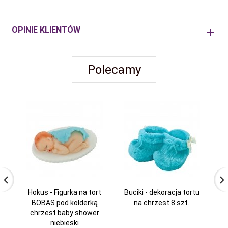
OPINIE KLIENTÓW
Polecamy
Hokus - Figurka na tort
Buciki - dekoracja tortu
H
BOBAS pod kołderką
na chrzest 8 szt.
chrzest baby shower
niebieski