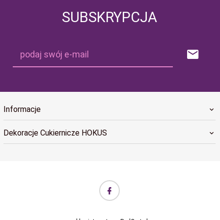
SUBSKRYPCJA
podaj swój e-mail
Informacje
Dekoracje Cukiernicze HOKUS
biuro@hokus.com.pl Informujemy, że w dniach 24.12.2025–
06.01.2026 realizacja zamówień w sklepie internetowym HOKUS
będzie wstrzymana (remanent). Zamówienia złożone w tym