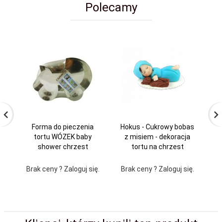
Polecamy
Forma do pieczenia
Hokus - Cukrowy bobas
Ho
tortu WÓZEK baby
z misiem - dekoracja
p
shower chrzest
tortu na chrzest
fi
Brak ceny ? Zaloguj się.
Brak ceny ? Zaloguj się.
Br