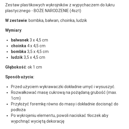
Zestaw plastikowych wykrojników z wypychaczem do lukru
plastycznego - BOŻE NARODZENIE (4szt)
W zestawie
: bombka, bałwan, choinka, ludzik
Wymiary
:
bałwanek
3 x 4,5 cm
choinka
4 x 4,5 cm
bombka
3,5 x 4,5 cm
ludzik
3,5 x 4,5 cm
Głębokość
: ok 1 cm
Sposób użycia:
Przed użyciem wykrawaczki dokładnie umyć i wysuszyć.
Rozwałkować masę cukrową na pożądaną grubość (max.
1cm)
Przyłożyć foremkę równo do masy i dokładnie docisnąć do
podłoża
Po wykrojeniu elementu, powoli naciskać tłoczek aby
wypchnąć wyciętą dekorację