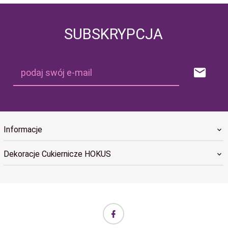
SUBSKRYPCJA
podaj swój e-mail
Informacje
Dekoracje Cukiernicze HOKUS
biuro@hokus.com.pl Informujemy, że w dniach 24.12.2025–
06.01.2026 realizacja zamówień w sklepie internetowym HOKUS