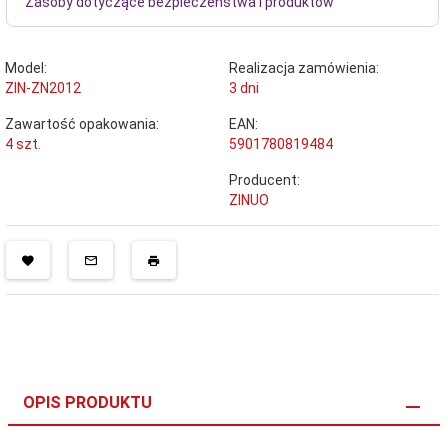
Zasoby dotyczące bezpieczeństwa i produktów
Model:
Realizacja zamówienia:
ZIN-ZN2012
3 dni
Zawartość opakowania:
EAN:
4 szt.
5901780819484
Producent:
ZINUO
OPIS PRODUKTU