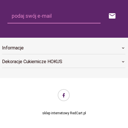
podaj swój e-mail
Informacje
Dekoracje Cukiernicze HOKUS
biuro@hokus.com.pl Informujemy, że w dniach 24.12.2025–
06.01.2026 realizacja zamówień w sklepie internetowym HOKUS
będzie wstrzymana (remanent). Zamówienia złożone w tym
czasie zostaną zrealizowane od 07.01.2026 w standardowym
sklep internetowy
RedCart.pl
czasie.