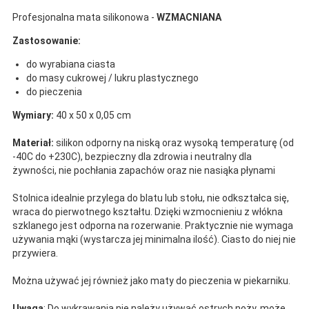
Profesjonalna mata silikonowa -
WZMACNIANA
Zastosowanie:
do wyrabiana ciasta
do masy cukrowej / lukru plastycznego
do pieczenia
Wymiary:
40 x 50 x 0,05 cm
Materiał:
silikon odporny na niską oraz wysoką temperaturę (od
-40C do +230C), bezpieczny dla zdrowia i neutralny dla
żywności, nie pochłania zapachów oraz nie nasiąka płynami
Stolnica idealnie przylega do blatu lub stołu, nie odkształca się,
wraca do pierwotnego kształtu. Dzięki wzmocnieniu z włókna
szklanego jest odporna na rozerwanie. Praktycznie nie wymaga
używania mąki (wystarcza jej minimalna ilość). Ciasto do niej nie
przywiera.
Można używać jej również jako maty do pieczenia w piekarniku.
Uwaga
: Do wykrawania nie należy używać ostrych noży, może