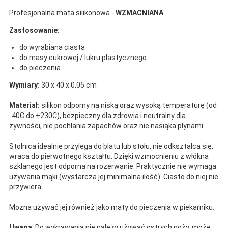
Profesjonalna mata silikonowa -
WZMACNIANA
Zastosowanie:
do wyrabiana ciasta
do masy cukrowej / lukru plastycznego
do pieczenia
Wymiary:
30 x 40 x 0,05 cm
Materiał:
silikon odporny na niską oraz wysoką temperaturę (od
-40C do +230C), bezpieczny dla zdrowia i neutralny dla
żywności, nie pochłania zapachów oraz nie nasiąka płynami
Stolnica idealnie przylega do blatu lub stołu, nie odkształca się,
wraca do pierwotnego kształtu. Dzięki wzmocnieniu z włókna
szklanego jest odporna na rozerwanie. Praktycznie nie wymaga
używania mąki (wystarcza jej minimalna ilość). Ciasto do niej nie
przywiera.
Można używać jej również jako maty do pieczenia w piekarniku.
Uwaga
: Do wykrawania nie należy używać ostrych noży, może