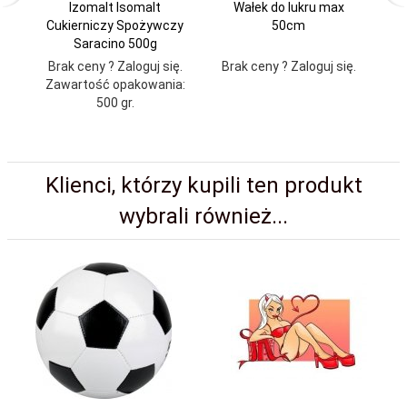
Izomalt Isomalt
Wałek do lukru max
Cukierniczy Spożywczy
50cm
C
Saracino 500g
Brak ceny ? Zaloguj się.
Brak ceny ? Zaloguj się.
Br
Zawartość opakowania:
Za
500 gr.
Klienci, którzy kupili ten produkt
wybrali również...