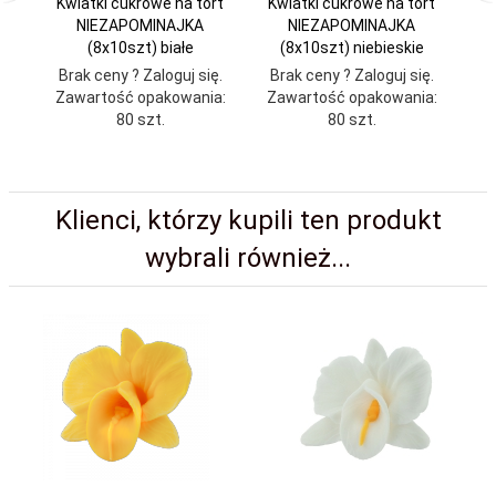
Kwiatki cukrowe na tort
Kwiatki cukrowe na tort
Kw
NIEZAPOMINAJKA
NIEZAPOMINAJKA
(8x10szt) białe
(8x10szt) niebieskie
Brak ceny ? Zaloguj się.
Brak ceny ? Zaloguj się.
Br
Zawartość opakowania:
Zawartość opakowania:
Za
80 szt.
80 szt.
Klienci, którzy kupili ten produkt
wybrali również...