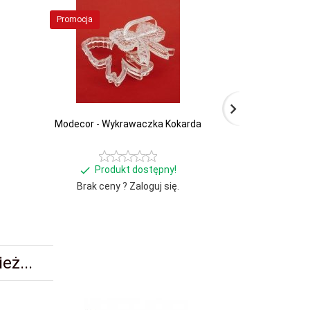
Promocja
Promocja
Modecor - Wykrawaczka Kokarda
Zestaw 5 metal
MORSKICH
Produkt dostępny!
Produ
Brak ceny ? Zaloguj się.
Brak ceny 
Zawartość op
eż...