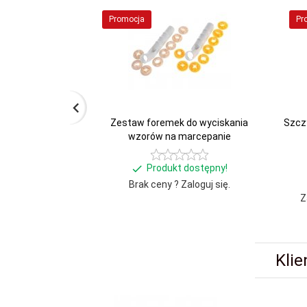
Promocja
Pr
Zestaw foremek do wyciskania
Szcz
wzorów na marcepanie
Produkt dostępny!
Brak ceny ? Zaloguj się.
Z
Klie