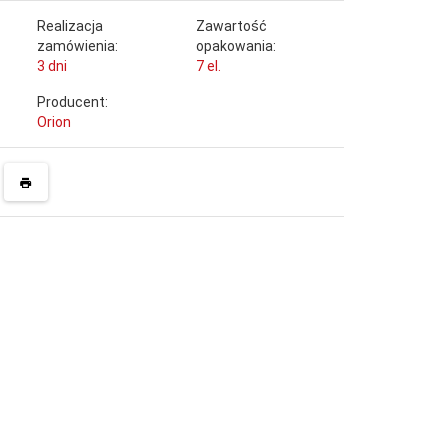
Realizacja
Zawartość
zamówienia:
opakowania:
3 dni
7 el.
Producent:
Orion