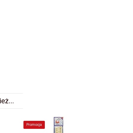
eż...
Promocja