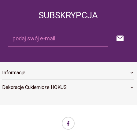
SUBSKRYPCJA
podaj swój e-mail
Informacje
Dekoracje Cukiernicze HOKUS
biuro@hokus.com.pl Informujemy, że w dniach 24.12.2025–
06.01.2026 realizacja zamówień w sklepie internetowym HOKUS
będzie wstrzymana (remanent). Zamówienia złożone w tym