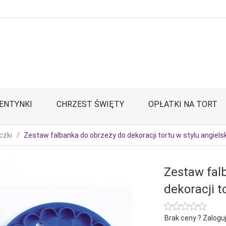
ENTYNKI
CHRZEST ŚWIĘTY
OPŁATKI NA TORT
czki
Zestaw falbanka do obrzeży do dekoracji tortu w stylu angiels
Zestaw fal
dekoracji t
Brak ceny ? Zaloguj