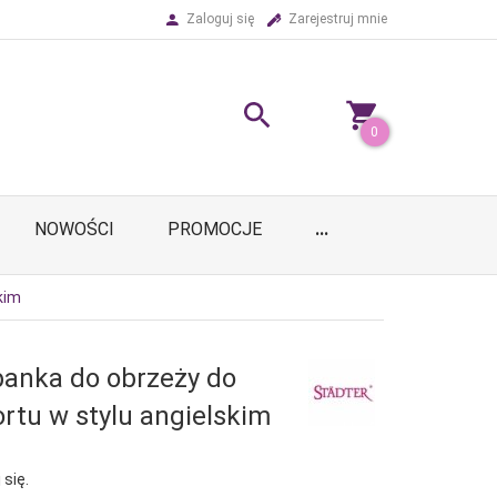
Zaloguj się
Zarejestruj mnie
0
NOWOŚCI
PROMOCJE
...
kim
banka do obrzeży do
ortu w stylu angielskim
 się.