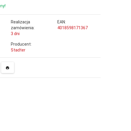
ny!
Realizacja
EAN:
zamówienia:
4018598171367
3 dni
Producent:
Stadter