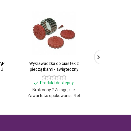
TĄP
Wykrawaczka do ciastek z
Wykrawaczka 
DU
pieczątkami - świąteczny
W
Produkt dostępny!
Produ
Brak ceny ? Zaloguj się.
Brak ceny 
Zawartość opakowania: 4 el.