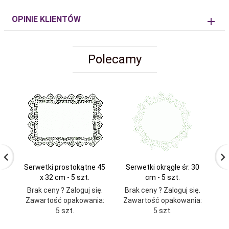
OPINIE KLIENTÓW
Polecamy
Serwetki prostokątne 45
Serwetki okrągłe śr. 30
Se
x 32 cm - 5 szt.
cm - 5 szt.
Brak ceny ? Zaloguj się.
Brak ceny ? Zaloguj się.
Br
Zawartość opakowania:
Zawartość opakowania:
Za
5 szt.
5 szt.