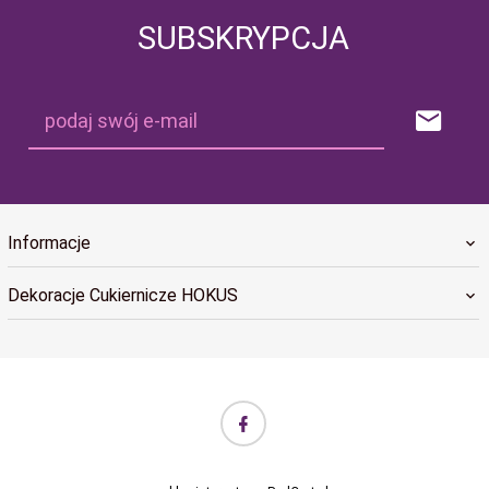
SUBSKRYPCJA
podaj swój e-mail
Informacje
Dekoracje Cukiernicze HOKUS
biuro@hokus.com.pl Informujemy, że w dniach 24.12.2025–
06.01.2026 realizacja zamówień w sklepie internetowym HOKUS
będzie wstrzymana (remanent). Zamówienia złożone w tym