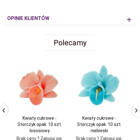
OPINIE KLIENTÓW
Polecamy
Kwiaty cukrowe -
Kwiaty cukrowe -
Storczyk opak. 10 szt.
Storczyk opak. 10 szt.
S
łososiowy
niebieski
Brak ceny ? Zaloguj się.
Brak ceny ? Zaloguj się.
Br