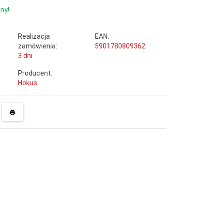
ny!
Realizacja
EAN:
zamówienia:
5901780809362
3 dni
Producent:
Hokus