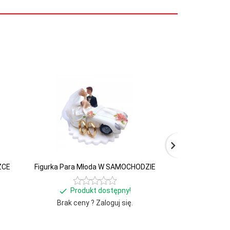
Promocja
ZCE
Figurka Para Młoda W SAMOCHODZIE
Figurka Para 
Produkt dostępny!
Produ
Brak ceny ? Zaloguj się.
Brak ceny 